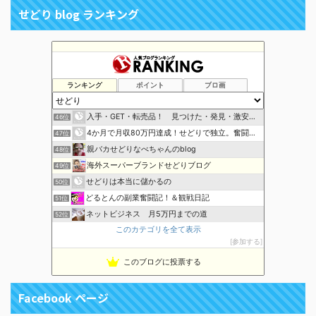
せどり blog ランキング
日々ぐだぐだ
42位
【学生せどらーの目指せ月収30万】
43位
サニー(小澤太陽)の転売日記
44位
ランキング
ポイント
ブロ画
せどりで起業!!ブログ
45位
入手・GET・転売品！ 見つけた・発見・激安品！
46位
4か月で月収80万円達成！せどりで独立。奮闘の日々
47位
親バカせどりなべちゃんのblog
48位
海外スーパーブランドせどりブログ
49位
せどりは本当に儲かるの
50位
どるとんの副業奮闘記！＆観戦日記
51位
ネットビジネス 月5万円までの道
52位
このカテゴリを全て表示
目指せ！金持ち社長！
53位
参加する
まんが大好きアラサーオタク主婦
54位
このブログに投票する
はじめようネットビジネス
55位
脱年金マガジン
56位
Facebook ページ