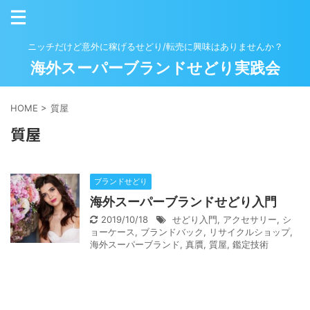
ニッチだけど意外に稼げるせどり/転売に興味はありませんか？
海外スーパーブランドせどり実践会
HOME
>
質屋
質屋
ブランドせどり
海外スーパーブランドせどり入門
2019/10/18
せどり入門
,
アクセサリー
,
シ
ョーケース
,
ブランドバック
,
リサイクルショップ
,
海外スーパーブランド
,
真贋
,
質屋
,
鑑定技術